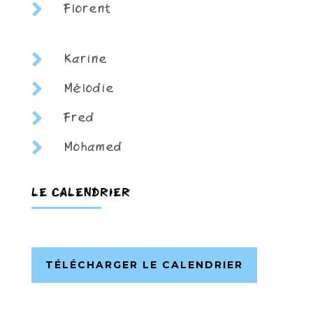

Florent

Karine

Mélodie

Fred

Mohamed
LE CALENDRIER
TÉLÉCHARGER LE CALENDRIER